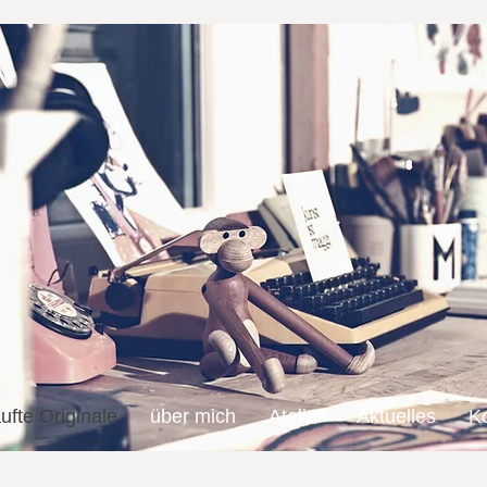
ufte Originale
über mich
Atelier
Aktuelles
K